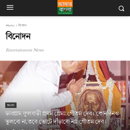
Home
বিনোদন
বিনোদন
Entertainment News
BLOG
ডাবগ্রাম ফুলবাড়ী প্রথম প্রেমঃ গৌতম দেব। কোনদিনও
ভুলবো না,তবে ভোটে দাঁড়াবো নাঃ গৌতম দেব।