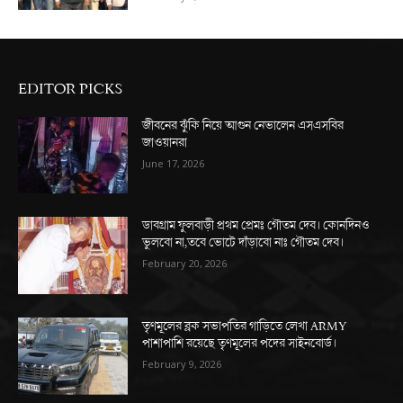
EDITOR PICKS
জীবনের ঝুঁকি নিয়ে আগুন নেভালেন এসএসবির
জাওয়ানরা
June 17, 2026
ডাবগ্রাম ফুলবাড়ী প্রথম প্রেমঃ গৌতম দেব। কোনদিনও
ভুলবো না,তবে ভোটে দাঁড়াবো নাঃ গৌতম দেব।
February 20, 2026
তৃণমূলের ব্লক সভাপতির গাড়িতে লেখা ARMY
পাশাপাশি রয়েছে তৃণমূলের পদের সাইনবোর্ড।
February 9, 2026