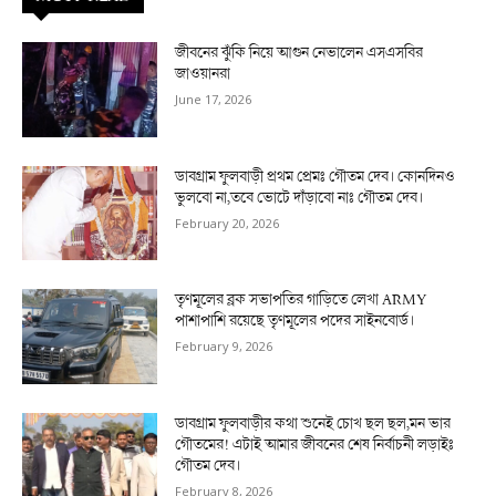
জীবনের ঝুঁকি নিয়ে আগুন নেভালেন এসএসবির
জাওয়ানরা
June 17, 2026
ডাবগ্রাম ফুলবাড়ী প্রথম প্রেমঃ গৌতম দেব। কোনদিনও
ভুলবো না,তবে ভোটে দাঁড়াবো নাঃ গৌতম দেব।
February 20, 2026
তৃণমূলের ব্লক সভাপতির গাড়িতে লেখা ARMY
পাশাপাশি রয়েছে তৃণমূলের পদের সাইনবোর্ড।
February 9, 2026
ডাবগ্রাম ফুলবাড়ীর কথা শুনেই চোখ ছল ছল,মন ভার
গৌতমের! এটাই আমার জীবনের শেষ নির্বাচনী লড়াইঃ
গৌতম দেব।
February 8, 2026