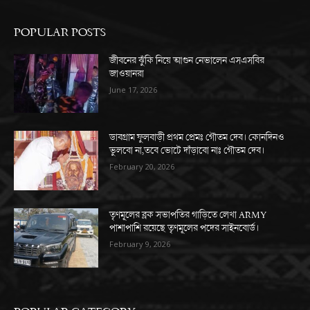
POPULAR POSTS
জীবনের ঝুঁকি নিয়ে আগুন নেভালেন এসএসবির
জাওয়ানরা
June 17, 2026
ডাবগ্রাম ফুলবাড়ী প্রথম প্রেমঃ গৌতম দেব। কোনদিনও
ভুলবো না,তবে ভোটে দাঁড়াবো নাঃ গৌতম দেব।
February 20, 2026
তৃণমূলের ব্লক সভাপতির গাড়িতে লেখা ARMY
পাশাপাশি রয়েছে তৃণমূলের পদের সাইনবোর্ড।
February 9, 2026