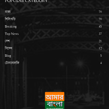
POPULAR CATEGORY
রাজ্য
70
শিলিগুড়ি
70
Breaking
45
Top News
37
দেশ
21
বিদেশ
12
Blog
5
টেকনোলজি
4