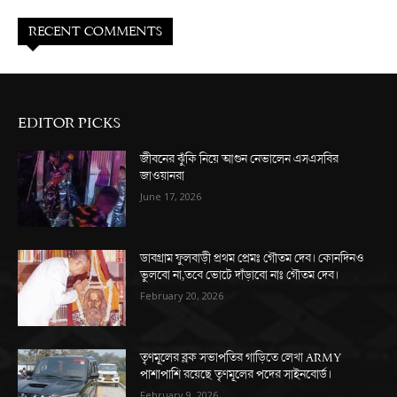
RECENT COMMENTS
EDITOR PICKS
জীবনের ঝুঁকি নিয়ে আগুন নেভালেন এসএসবির
জাওয়ানরা
June 17, 2026
ডাবগ্রাম ফুলবাড়ী প্রথম প্রেমঃ গৌতম দেব। কোনদিনও
ভুলবো না,তবে ভোটে দাঁড়াবো নাঃ গৌতম দেব।
February 20, 2026
তৃণমূলের ব্লক সভাপতির গাড়িতে লেখা ARMY
পাশাপাশি রয়েছে তৃণমূলের পদের সাইনবোর্ড।
February 9, 2026