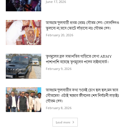
June 17, 2026
ডাবগ্রাম ফুলবাড়ী প্রথম প্রেমঃ গৌতম দেব। কোনদিনও
ভুলবো না,তবে ভোটে দাঁড়াবো নাঃ গৌতম দেব।
February 20, 2026
তৃণমূলের ব্লক সভাপতির গাড়িতে লেখা ARMY
পাশাপাশি রয়েছে তৃণমূলের পদের সাইনবোর্ড।
February 9, 2026
ডাবগ্রাম ফুলবাড়ীর কথা শুনেই চোখ ছল ছল,মন ভার
গৌতমের! এটাই আমার জীবনের শেষ নির্বাচনী লড়াইঃ
গৌতম দেব।
February 8, 2026
Load more