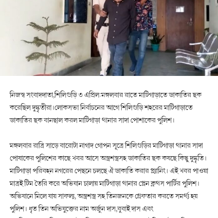
নিজস্ব সংবাদদাতা,শিলিগুড়ি ৩ এপ্রিল:মঙ্গলবার রাতে মাটিগাড়াতে ডাকাতির ছক
করেছিল দুষ্কৃতীরা।লোকসভা নির্বাচনের আগে শিলিগুড়ি শহরের মাটিগাড়াতে
ডাকাতির ছক বানছাল করল মাটিগাড়া থানার সাদা পোশাকের পুলিশ।
মঙ্গলবার রাত্রি সাড়ে বারোটা নাগাদ গোপন সূত্রে শিলিগুড়ির মাটিগাড়া থানার সাদা
পোষাকের পুলিশের কাছে খবর আসে অস্ত্রশস্ত্রসহ ডাকাতির ছক কষছে কিছু দুষ্কৃতি।
মাটিগাড়া পরিবহন নগরের পেছনে চলছে ঐ ডাকাতি করার প্ল্যানিং। এই খবর পাওয়া
মাত্রই টিম তৈরি করে অভিযান চালায় মাটিগাড়া থানার প্লেন ক্লথস পার্টির পুলিশ।
অভিযানে মিলে যায় সাফল্য, অস্ত্রশস্ত্র সহ তিনজনকে গ্রেফতার করতে সমর্থ্য হয়
পুলিশ। ধৃত তিন অভিযুক্তের নাম অর্জুন দাস,বুবাই দাস এবং