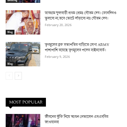
Breaking
ডাবগ্রাম ফুলবাড়ী প্রথম প্রেমঃ গৌতম দেব। কোনদিনও
ভুলবো না,তবে ভোটে দাঁড়াবো নাঃ গৌতম দেব।
February 20, 2026
Blog
তৃণমূলের ব্লক সভাপতির গাড়িতে লেখা ARMY
পাশাপাশি রয়েছে তৃণমূলের পদের সাইনবোর্ড।
February 9, 2026
Blog
MOST POPULAR
জীবনের ঝুঁকি নিয়ে আগুন নেভালেন এসএসবির
জাওয়ানরা