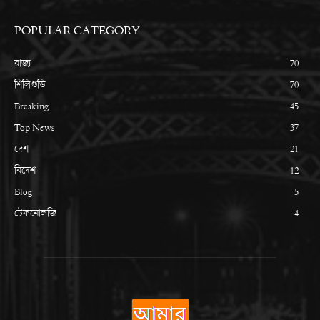
POPULAR CATEGORY
রাজ্য
70
শিলিগুড়ি
70
Breaking
45
Top News
37
দেশ
21
বিদেশ
12
Blog
5
টেকনোলজি
4