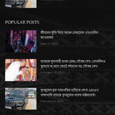
POPULAR POSTS
জীবনের ঝুঁকি নিয়ে আগুন নেভালেন এসএসবির
জাওয়ানরা
June 17, 2026
ডাবগ্রাম ফুলবাড়ী প্রথম প্রেমঃ গৌতম দেব। কোনদিনও
ভুলবো না,তবে ভোটে দাঁড়াবো নাঃ গৌতম দেব।
February 20, 2026
তৃণমূলের ব্লক সভাপতির গাড়িতে লেখা ARMY
পাশাপাশি রয়েছে তৃণমূলের পদের সাইনবোর্ড।
February 9, 2026