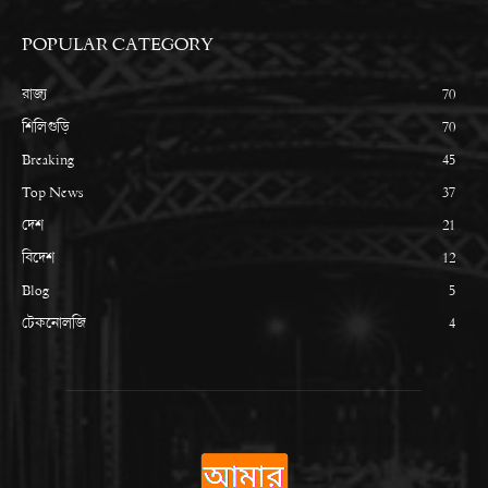
POPULAR CATEGORY
রাজ্য
70
শিলিগুড়ি
70
Breaking
45
Top News
37
দেশ
21
বিদেশ
12
Blog
5
টেকনোলজি
4