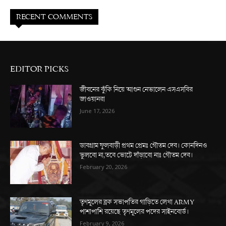
RECENT COMMENTS
EDITOR PICKS
জীবনের ঝুঁকি নিয়ে আগুন নেভালেন এসএসবির
জাওয়ানরা
June 17, 2026
ডাবগ্রাম ফুলবাড়ী প্রথম প্রেমঃ গৌতম দেব। কোনদিনও
ভুলবো না,তবে ভোটে দাঁড়াবো নাঃ গৌতম দেব।
February 20, 2026
তৃণমূলের ব্লক সভাপতির গাড়িতে লেখা ARMY
পাশাপাশি রয়েছে তৃণমূলের পদের সাইনবোর্ড।
February 9, 2026