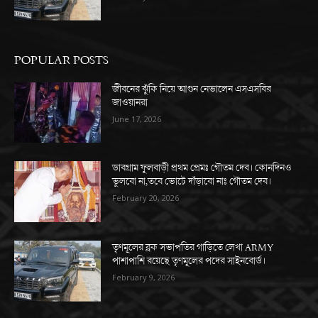
POPULAR POSTS
জীবনের ঝুঁকি নিয়ে আগুন নেভালেন এসএসবির
জাওয়ানরা
June 17, 2026
ডাবগ্রাম ফুলবাড়ী প্রথম প্রেমঃ গৌতম দেব। কোনদিনও
ভুলবো না,তবে ভোটে দাঁড়াবো নাঃ গৌতম দেব।
February 20, 2026
তৃণমূলের ব্লক সভাপতির গাড়িতে লেখা ARMY
পাশাপাশি রয়েছে তৃণমূলের পদের সাইনবোর্ড।
February 9, 2026