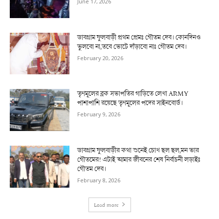
June 17, 2026
ডাবগ্রাম ফুলবাড়ী প্রথম প্রেমঃ গৌতম দেব। কোনদিনও
ভুলবো না,তবে ভোটে দাঁড়াবো নাঃ গৌতম দেব।
February 20, 2026
তৃণমূলের ব্লক সভাপতির গাড়িতে লেখা ARMY
পাশাপাশি রয়েছে তৃণমূলের পদের সাইনবোর্ড।
February 9, 2026
ডাবগ্রাম ফুলবাড়ীর কথা শুনেই চোখ ছল ছল,মন ভার
গৌতমের! এটাই আমার জীবনের শেষ নির্বাচনী লড়াইঃ
গৌতম দেব।
February 8, 2026
Load more