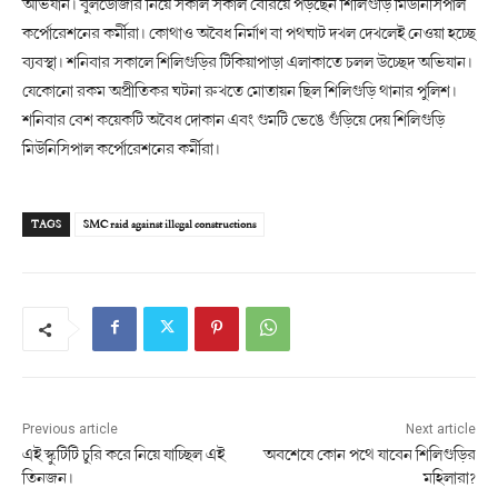
অভিযান। বুলডোজার নিয়ে সকাল সকাল বেরিয়ে পড়ছেন শিলিগুড়ি মিউনিসিপাল
কর্পোরেশনের কর্মীরা। কোথাও অবৈধ নির্মাণ বা পথঘাট দখল দেখলেই নেওয়া হচ্ছে
ব্যবস্থা। শনিবার সকালে শিলিগুড়ির টিকিয়াপাড়া এলাকাতে চলল উচ্ছেদ অভিযান।
যেকোনো রকম অপ্রীতিকর ঘটনা রুখতে মোতায়ন ছিল শিলিগুড়ি থানার পুলিশ।
শনিবার বেশ কয়েকটি অবৈধ দোকান এবং গুমটি ভেঙে গুঁড়িয়ে দেয় শিলিগুড়ি
মিউনিসিপাল কর্পোরেশনের কর্মীরা।
TAGS
SMC raid against illegal constructions
Previous article
Next article
এই স্কুটিটি চুরি করে নিয়ে যাচ্ছিল এই
অবশেষে কোন পথে যাবেন শিলিগুড়ির
তিনজন।
মহিলারা?