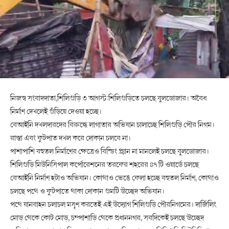
নিজস্ব সংবাদদাতা,শিলিগুড়ি ৩ আগস্ট:শিলিগুড়িতে চলছে বুলডোজার। অবৈধ
নির্মাণ দেখলেই গুঁড়িয়ে দেওয়া হচ্ছে।
বেআইনি দখলদারদের বিরুদ্ধে লাগাতার অভিযান চালাচ্ছে শিলিগুড়ি পৌর নিগম।
রাস্তা এবং ফুটপাত দখল করে দোকান চলবে না।
পাশাপাশি বহুতল নির্মাণের ক্ষেত্রেও বিল্ডিং প্ল্যান না মানলেই চলছে বুলডোজার।
শিলিগুড়ি মিউনিসিপাল কর্পোরেশনের তরফের শহরের ৪৭ টি ওয়ার্ডে চলছে
বেআইনি নির্মাণ হটাও অভিযান। কোথাও ভেঙে ফেলা হচ্ছে বহুতল নির্মাণ, কোথাও
চলছে পথে ও ফুটপাতে থাকা দোকান গুমটি উচ্ছেদ অভিযান।
পথে যানবাহন চলাচল মসৃণ করতেই এই উদ্যোগ শিলিগুড়ি পৌরনিগমের। দার্জিলিং
মোড় থেকে কোট মোড়, চম্পাশাড়ি থেকে প্রধাননগর, সবদিকেই চলছে উচ্ছেদ