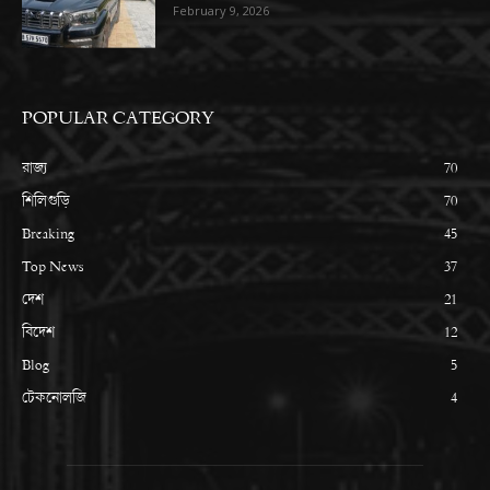
February 9, 2026
POPULAR CATEGORY
রাজ্য
70
শিলিগুড়ি
70
Breaking
45
Top News
37
দেশ
21
বিদেশ
12
Blog
5
টেকনোলজি
4