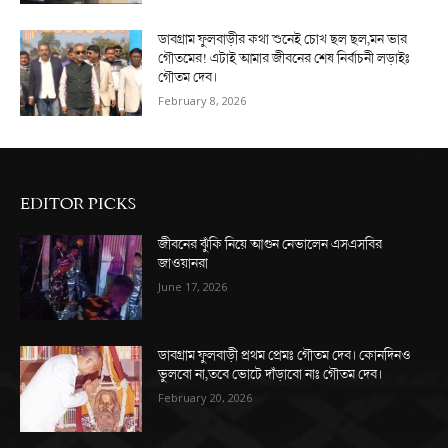
ডাবগ্রাম ফুলবাড়ীর কথা শুনেই চোখ ছল ছল,মন ভার
গৌতমের! এটাই আমার জীবনের শেষ নির্বাচনী লড়াইঃ
গৌতম দেব।
February 8, 2026
EDITOR PICKS
জীবনের ঝুঁকি নিয়ে আগুন নেভালেন এসএসবির
জাওয়ানরা
June 17, 2026
ডাবগ্রাম ফুলবাড়ী প্রথম প্রেমঃ গৌতম দেব। কোনদিনও
ভুলবো না,তবে ভোটে দাঁড়াবো নাঃ গৌতম দেব।
February 20, 2026