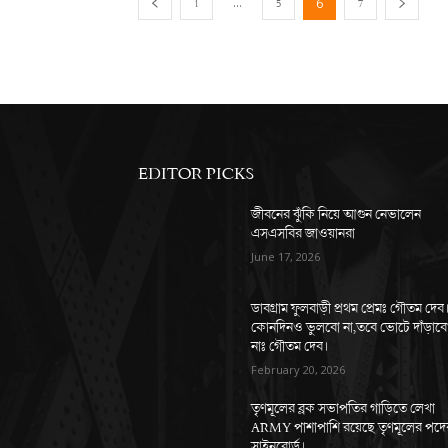
1
...
5
7
6
EDITOR PICKS
জীবনের ঝুঁকি নিয়ে আগুন নেভালেন
এসএসবির জাওয়ানরা
June 17, 2026
ডাবগ্রাম ফুলবাড়ী প্রথম প্রেমঃ গৌতম দেব
কোনদিনও ভুলবো না,তবে ভোটে দাঁড়াব
নাঃ গৌতম দেব।
February 20, 2026
তৃণমূলের ব্লক সভাপতির গাড়িতে লেখা
ARMY পাশাপাশি রয়েছে তৃণমূলের পদে
সাইনবোর্ড।