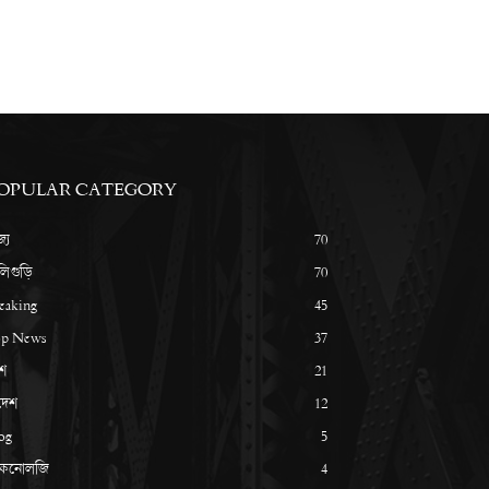
OPULAR CATEGORY
্য
70
লিগুড়ি
70
eaking
45
p News
37
শ
21
দেশ
12
og
5
েকনোলজি
4