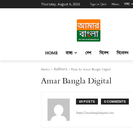
Sign in / Join
Home
রাজ্য
Thursday, August 6, 2026
HOME
রাজ্য
দেশ
বিদেশ
বিনোদন
Home
Authors
Posts by Amar Bangla Digital
Amar Bangla Digital
69 POSTS
0 COMMENTS
https://amarbangladigital.com