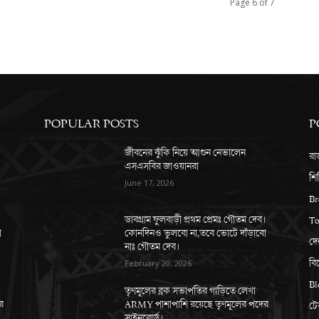
Page 6 of 7
POPULAR POSTS
P
জীবনের ঝুঁকি নিয়ে আগুন নেভালেন
রাজ
এসএসবির জাওয়ানরা
শি
June 17, 2026
Br
।
ডাবগ্রাম ফুলবাড়ী প্রথম প্রেমঃ গৌতম দেব।
To
ো
কোনদিনও ভুলবো না,তবে ভোটে দাঁড়াবো
দে
নাঃ গৌতম দেব।
বি
February 20, 2026
Bl
তৃণমূলের ব্লক সভাপতির গাড়িতে লেখা
র
ARMY পাশাপাশি রয়েছে তৃণমূলের পদের
ট
সাইনবোর্ড।