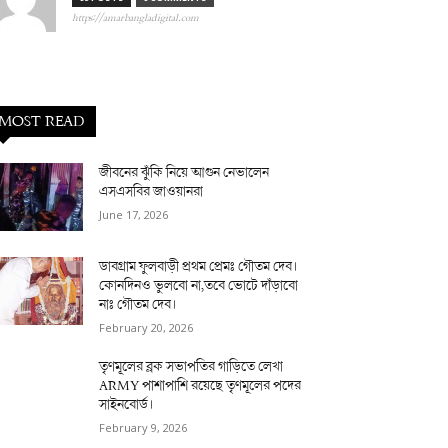
https://amarbangladigital.com
MOST READ
জীবনের ঝুঁকি নিয়ে আগুন নেভালেন
এসএসবির জাওয়ানরা
June 17, 2026
ডাবগ্রাম ফুলবাড়ী প্রথম প্রেমঃ গৌতম দেব।
কোনদিনও ভুলবো না,তবে ভোটে দাঁড়াবো
নাঃ গৌতম দেব।
February 20, 2026
তৃণমূলের ব্লক সভাপতির গাড়িতে লেখা
ARMY পাশাপাশি রয়েছে তৃণমূলের পদের
সাইনবোর্ড।
February 9, 2026